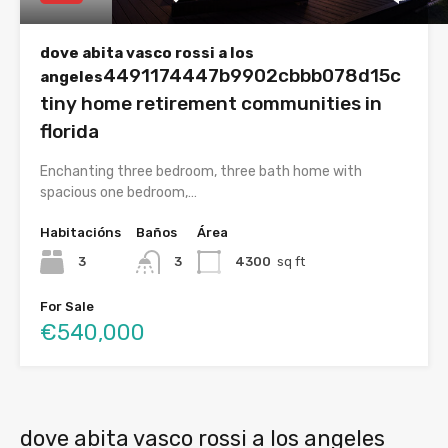
dove abita vasco rossi a los
4491174447b9902cbbb078d15c
angeles
tiny home retirement communities in
florida
Enchanting three bedroom, three bath home with
spacious one bedroom,…
Habitacións
Baños
Área
3
3
4300
sq ft
For Sale
€540,000
dove abita vasco rossi a los angeles