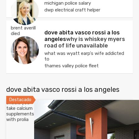
michigan police salary
dwp electrical craft helper
brent averill
dove abita vasco rossi a los
died
angeles
why is whiskey myers
road of life unavailable
what was wyatt earp's wife addicted
to
thames valley police fleet
dove abita vasco rossi a los angeles
Destacado
should you
take calcium
supplements
with prolia