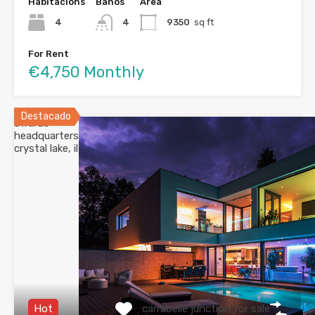
Habitacións
Baños
Área
4
4
9350
sq ft
For Rent
€4,750 Monthly
Destacado
awards
headquarters
crystal lake, il
carrabelle junction for sale
Hot